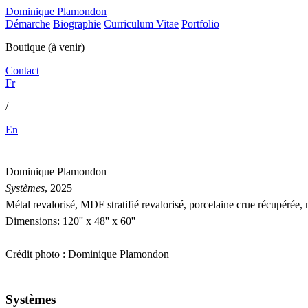
Dominique Plamondon
Démarche
Biographie
Curriculum Vitae
Portfolio
Boutique (à venir)
Contact
Fr
/
En
Dominique Plamondon
Systèmes
, 2025
Métal revalorisé, MDF stratifié revalorisé, porcelaine crue récupérée,
Dimensions: 120'' x 48'' x 60''
Crédit photo : Dominique Plamondon
Systèmes