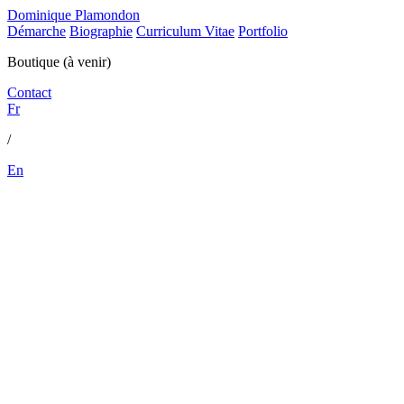
Dominique Plamondon
Démarche
Biographie
Curriculum Vitae
Portfolio
Boutique (à venir)
Contact
Fr
/
En